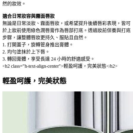
然的妝效。
適合日常妝容與霧面唇妝
無論是日常淡妝、霧面唇妝，或希望提升後續唇彩表現，皆可
於上妝前使用綠色潤唇膏作為唇部打底。透過妝前保養與打底
步驟，讓整體唇妝更持久、服貼且自然。
1. 打開蓋子，旋轉管身推出膏體。
2. 均勻塗抹於上下唇。
3. 轉回膏體，享受長達 24 小時的舒適感受。
<h2 class="h-text-align-center">輕盈呵護，完美狀態</h2>
輕盈呵護，完美狀態