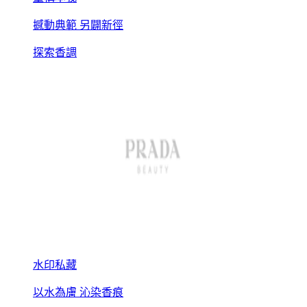
撼動典範 另闢新徑
探索香調
水印私藏
以水為膚 沁染香痕