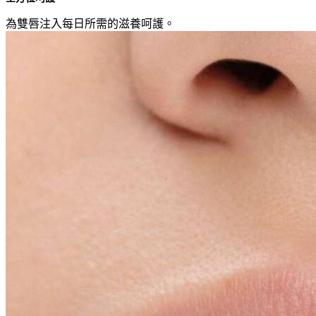
為雙唇注入每日所需的滋養呵護。