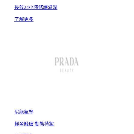
長效24小時修護滋潤
了解更多
尼龍氣墊
輕盈融膚 動態持妝