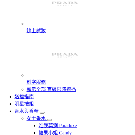
線上試妝
刻字服務
顯示全部 官網限時禮遇
送禮指南
明星禮組
香水與香精
女士香水
唯我莫測 Paradoxe
糖果小姐 Candy