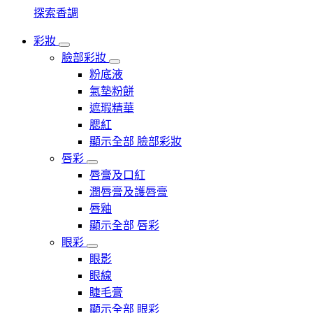
探索香調
彩妝
臉部彩妝
粉底液
氣墊粉餅
遮瑕精華
腮紅
顯示全部 臉部彩妝
唇彩
唇膏及口紅
潤唇膏及護唇膏
唇釉
顯示全部 唇彩
眼彩
眼影
眼線
睫毛膏
顯示全部 眼彩