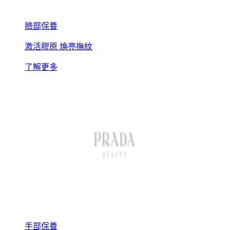
臉部保養
激活膠原 煥亮撫紋
了解更多
手部保養