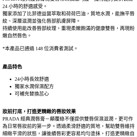
24 小時的舒適感受。
獨家添加了比菲德益菌萃取和荷荷巴油，質地水潤，能撫平唇
紋、深層滋潤並強化唇部肌膚屏障。
持續使用能改善唇部紋理，重現柔嫩飽滿的健康雙唇，再現粉
嫩自然唇色。
*本產品已通過 148 位消費者測試。
產品特色
24小時長效舒適
獨家水潤保濕配方
可補充替換蕊心
妝前打底，打造更精緻的唇妝效果
PRADA 經典潤唇膏－顛覆綠不僅提供雙唇保濕滋潤，更可作
為日常唇妝前的第一步。透過柔滑舒適的質地，幫助雙唇維持
細緻平滑的狀態，讓後續唇彩更容易均勻塗抹，打造更精緻自