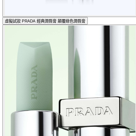
虛擬試妝
PRADA 經典潤唇膏 顛覆綠色潤唇膏