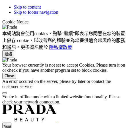
Skip to content
Skip to footer navigation
Cookie Notice
本網站將會使用cookies，點擊“繼續”即表示您同意在您的裝置
上儲存 cookie，以改善您的體驗並為您提供適合您興趣的服務
和通訊。更多資訊關於
隱私權政策
繼續
Your browser currently is not set to accept Cookies. Please turn it on
or check if you have another program set to block cookies.
Close
An error occured on the server, please try later or contact the
customer service
You're in offline mode with a limited website functionality. Please
check your network connection.
搜尋