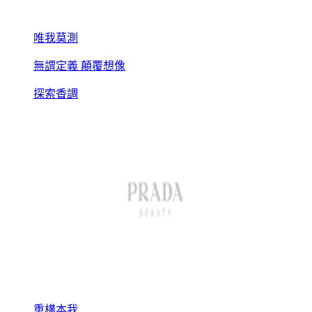
唯我莫測
無謂定義 顛覆想像
探索香調
重構本我