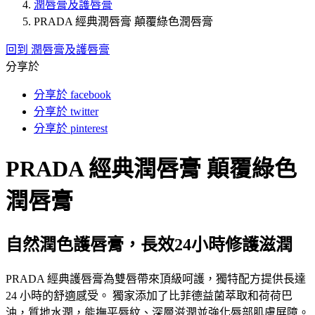
潤唇膏及護唇膏
PRADA 經典潤唇膏 顛覆綠色潤唇膏
回到 潤唇膏及護唇膏
分享於
分享於 facebook
分享於 twitter
分享於 pinterest
PRADA 經典潤唇膏 顛覆綠色
潤唇膏
自然潤色護唇膏，長效24小時修護滋潤
PRADA 經典護唇膏為雙唇帶來頂級呵護，獨特配方提供長達
24 小時的舒適感受。 獨家添加了比菲德益菌萃取和荷荷巴
油，質地水潤，能撫平唇紋、深層滋潤並強化唇部肌膚屏障。