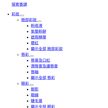
探索香調
彩妝
臉部彩妝
粉底液
氣墊粉餅
遮瑕精華
腮紅
顯示全部 臉部彩妝
唇彩
唇膏及口紅
潤唇膏及護唇膏
唇釉
顯示全部 唇彩
眼彩
眼影
眼線
睫毛膏
顯示全部 眼彩