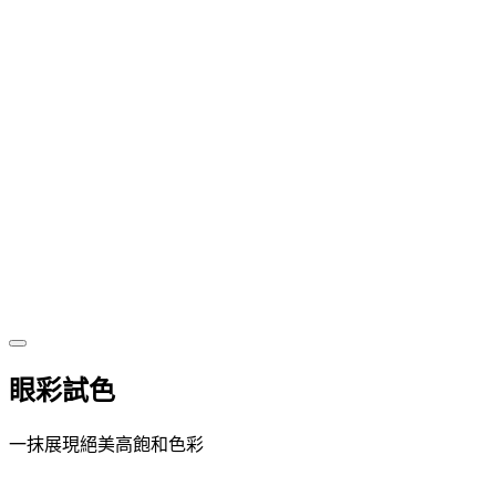
眼彩試色
一抹展現絕美高飽和色彩