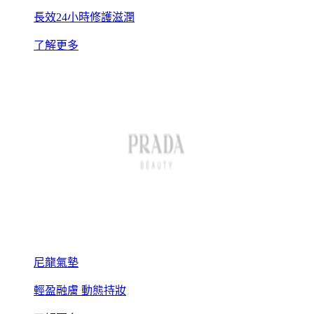
長效24小時修護滋潤
了解更多
尼龍氣墊
輕盈融膚 動態持妝