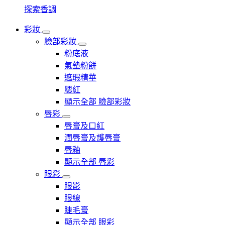
探索香調
彩妝
臉部彩妝
粉底液
氣墊粉餅
遮瑕精華
腮紅
顯示全部 臉部彩妝
唇彩
唇膏及口紅
潤唇膏及護唇膏
唇釉
顯示全部 唇彩
眼彩
眼影
眼線
睫毛膏
顯示全部 眼彩