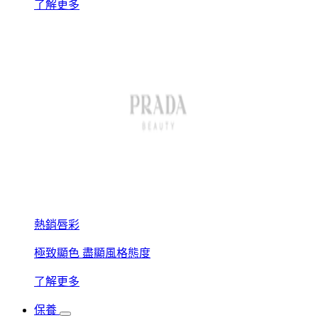
了解更多
熱銷唇彩
極致顯色 盡顯風格態度
了解更多
保養