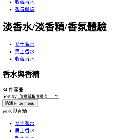
收藏香水
香氛體驗
淡香水/淡香精/香氛體驗
女士香水
男士香水
收藏香水
香水與香精
34 件產品
Sort by
過濾
Filter menu
香水與香精
女士香水
男士香水