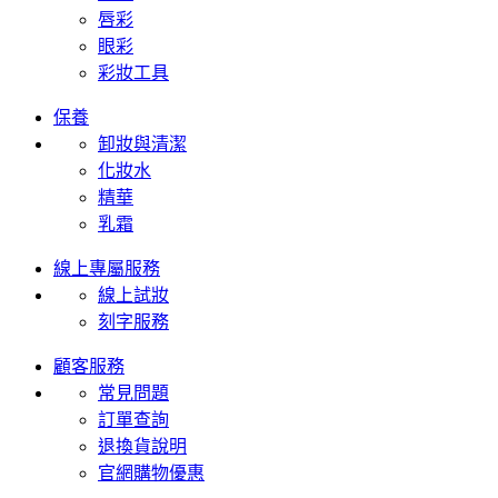
唇彩
眼彩
彩妝工具
保養
卸妝與清潔
化妝水
精華
乳霜
線上專屬服務
線上試妝
刻字服務
顧客服務
常見問題
訂單查詢
退換貨說明
官網購物優惠