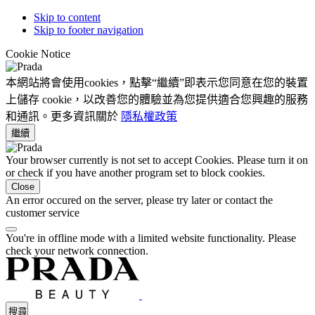
Skip to content
Skip to footer navigation
Cookie Notice
本網站將會使用cookies，點擊“繼續”即表示您同意在您的裝置
上儲存 cookie，以改善您的體驗並為您提供適合您興趣的服務
和通訊。更多資訊關於
隱私權政策
繼續
Your browser currently is not set to accept Cookies. Please turn it on
or check if you have another program set to block cookies.
Close
An error occured on the server, please try later or contact the
customer service
You're in offline mode with a limited website functionality. Please
check your network connection.
搜尋