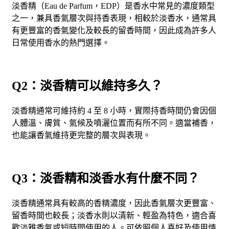
淡香精（Eau de Parfum，EDP）是香水中常見的濃度類型
之一，兼具香氣層次與持香表現，相較於淡香水，通常具
有更豐富的香氣變化及較長的留香時間，因此成為許多人
日常使用香水的熱門選擇。
Q2：淡香精可以維持多久？
淡香精通常可維持約 4 至 8 小時，實際持香時間仍會因個
人體溫、膚質、氣候及噴灑位置而有所不同。適當補香，
也能讓香氣維持更完整的層次與表現。
Q3：淡香精和淡香水有什麼不同？
淡香精通常具有較高的香精濃度，因此香氣層次更豐富、
留香時間也較長；淡香水則以清新、輕盈為特色，適合喜
歡淡雅香氣或短時間使用的人。可依照個人喜好及使用情