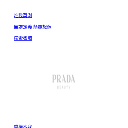
唯我莫測
無謂定義 顛覆想像
探索香調
重構本我