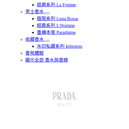
經典系列 La Femme
男士香水
極限系列 Luna Rossa
經典系列 L'Homme
重構本我 Paradigme
收藏香水
水印私藏系列 Infusions
香氛體驗
顯示全部 香水與香精