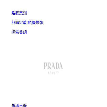
唯我莫測
無謂定義 顛覆想像
探索香調
重構本我