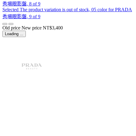
秀場眼影盤, 8 of 9
Selected
The product variation is out of stock, 05 color for PRADA
秀場眼影盤, 9 of 9
Old price
New price
NT$3,400
Loading ...