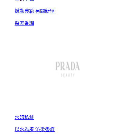
撼動典範 另闢新徑
探索香調
水印私藏
以水為膚 沁染香痕