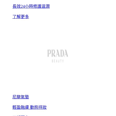
長效24小時修護滋潤
了解更多
尼龍氣墊
輕盈融膚 動態持妝