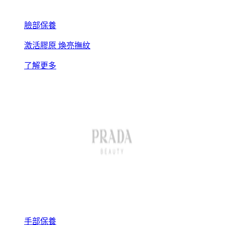
臉部保養
激活膠原 煥亮撫紋
了解更多
手部保養