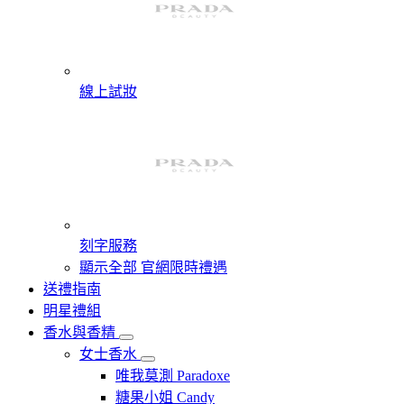
線上試妝
刻字服務
顯示全部 官網限時禮遇
送禮指南
明星禮組
香水與香精
女士香水
唯我莫測 Paradoxe
糖果小姐 Candy