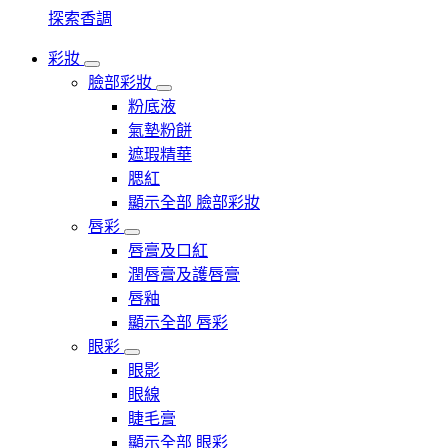
探索香調
彩妝
臉部彩妝
粉底液
氣墊粉餅
遮瑕精華
腮紅
顯示全部 臉部彩妝
唇彩
唇膏及口紅
潤唇膏及護唇膏
唇釉
顯示全部 唇彩
眼彩
眼影
眼線
睫毛膏
顯示全部 眼彩