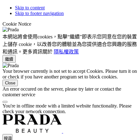
Skip to content
Skip to footer navigation
Cookie Notice
本網站將會使用cookies，點擊“繼續”即表示您同意在您的裝置
上儲存 cookie，以改善您的體驗並為您提供適合您興趣的服務
和通訊。更多資訊關於
隱私權政策
繼續
Your browser currently is not set to accept Cookies. Please turn it on
or check if you have another program set to block cookies.
Close
An error occured on the server, please try later or contact the
customer service
You're in offline mode with a limited website functionality. Please
check your network connection.
搜尋