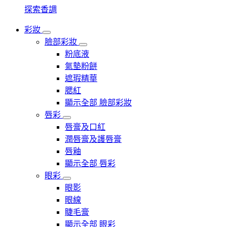
探索香調
彩妝
臉部彩妝
粉底液
氣墊粉餅
遮瑕精華
腮紅
顯示全部 臉部彩妝
唇彩
唇膏及口紅
潤唇膏及護唇膏
唇釉
顯示全部 唇彩
眼彩
眼影
眼線
睫毛膏
顯示全部 眼彩