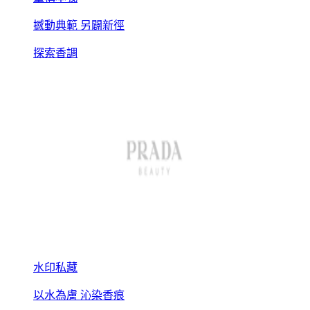
撼動典範 另闢新徑
探索香調
水印私藏
以水為膚 沁染香痕