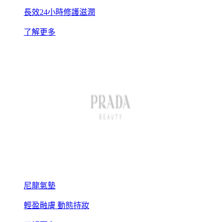
長效24小時修護滋潤
了解更多
尼龍氣墊
輕盈融膚 動態持妝