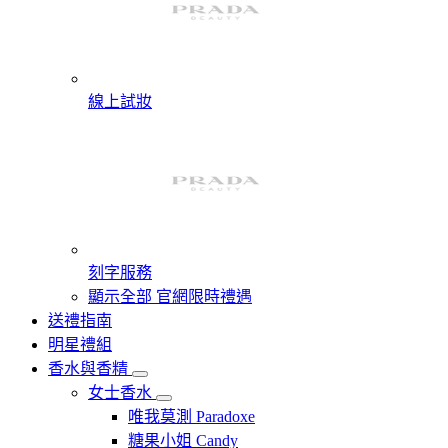
線上試妝
刻字服務
顯示全部 官網限時禮遇
送禮指南
明星禮組
香水與香精
女士香水
唯我莫測 Paradoxe
糖果小姐 Candy