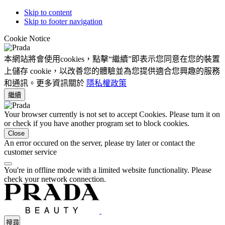
Skip to content
Skip to footer navigation
Cookie Notice
本網站將會使用cookies，點擊“繼續”即表示您同意在您的裝置
上儲存 cookie，以改善您的體驗並為您提供適合您興趣的服務
和通訊。更多資訊關於
隱私權政策
繼續
Your browser currently is not set to accept Cookies. Please turn it on
or check if you have another program set to block cookies.
Close
An error occured on the server, please try later or contact the
customer service
You're in offline mode with a limited website functionality. Please
check your network connection.
搜尋