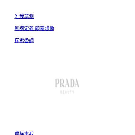
唯我莫測
無謂定義 顛覆想像
探索香調
重構本我