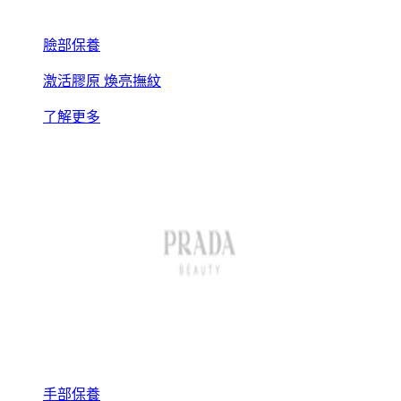
臉部保養
激活膠原 煥亮撫紋
了解更多
手部保養