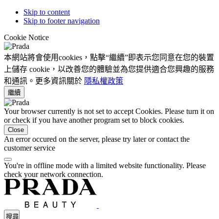
Skip to content
Skip to footer navigation
Cookie Notice
本網站將會使用cookies，點擊“繼續”即表示您同意在您的裝置
上儲存 cookie，以改善您的體驗並為您提供適合您興趣的服務
和通訊。更多資訊關於
隱私權政策
繼續
Your browser currently is not set to accept Cookies. Please turn it on
or check if you have another program set to block cookies.
Close
An error occured on the server, please try later or contact the
customer service
You're in offline mode with a limited website functionality. Please
check your network connection.
搜尋