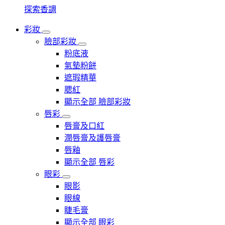
探索香調
彩妝
臉部彩妝
粉底液
氣墊粉餅
遮瑕精華
腮紅
顯示全部 臉部彩妝
唇彩
唇膏及口紅
潤唇膏及護唇膏
唇釉
顯示全部 唇彩
眼彩
眼影
眼線
睫毛膏
顯示全部 眼彩