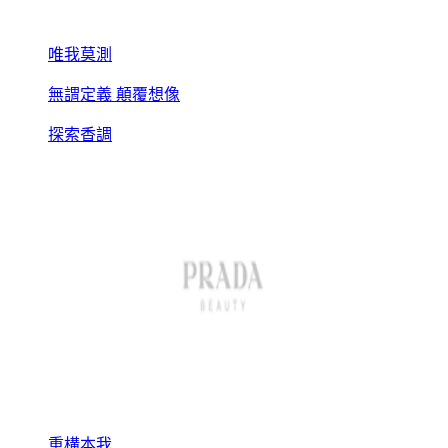
唯我莫測
無謂定義 顛覆想像
探索香調
重構本我