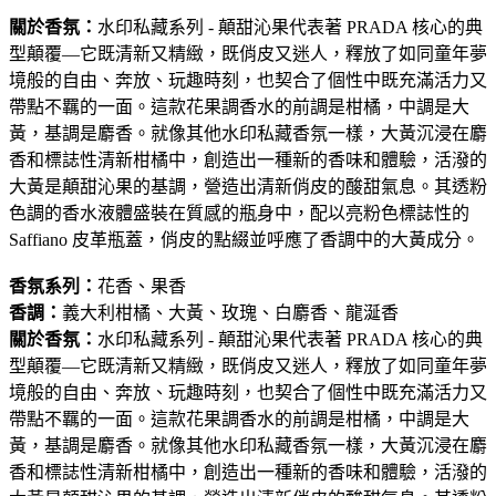
關於香氛：
水印私藏系列 - 顛甜沁果代表著 PRADA 核心的典
型顛覆—它既清新又精緻，既俏皮又迷人，釋放了如同童年夢
境般的自由、奔放、玩趣時刻，也契合了個性中既充滿活力又
帶點不羈的一面。這款花果調香水的前調是柑橘，中調是大
黃，基調是麝香。就像其他水印私藏香氛一樣，大黃沉浸在麝
香和標誌性清新柑橘中，創造出一種新的香味和體驗，活潑的
大黃是顛甜沁果的基調，營造出清新俏皮的酸甜氣息。其透粉
色調的香水液體盛裝在質感的瓶身中，配以亮粉色標誌性的
Saffiano 皮革瓶蓋，俏皮的點綴並呼應了香調中的大黃成分。
香氛系列：
花香、果香
香調：
義大利柑橘、大黃、玫瑰、白麝香、龍涎香
關於香氛：
水印私藏系列 - 顛甜沁果代表著 PRADA 核心的典
型顛覆—它既清新又精緻，既俏皮又迷人，釋放了如同童年夢
境般的自由、奔放、玩趣時刻，也契合了個性中既充滿活力又
帶點不羈的一面。這款花果調香水的前調是柑橘，中調是大
黃，基調是麝香。就像其他水印私藏香氛一樣，大黃沉浸在麝
香和標誌性清新柑橘中，創造出一種新的香味和體驗，活潑的