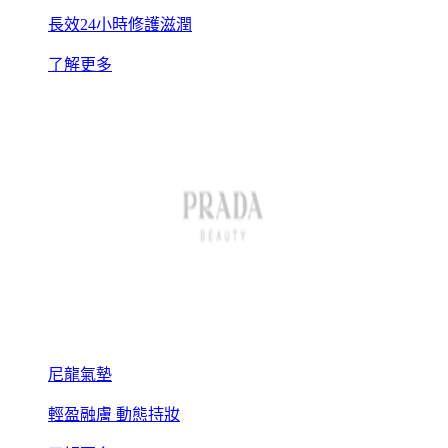
長效24小時修護滋潤
了解更多
尼龍氣墊
輕盈融膚 動態持妝