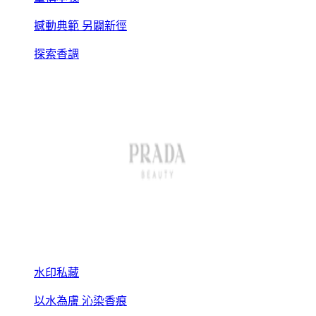
撼動典範 另闢新徑
探索香調
水印私藏
以水為膚 沁染香痕