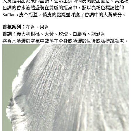
大黃是顛甜沁果的基調，營造出清新俏皮的酸甜氣息。其透粉
色調的香水液體盛裝在質感的瓶身中，配以亮粉色標誌性的
Saffiano 皮革瓶蓋，俏皮的點綴並呼應了香調中的大黃成分。
香氛系列：
花香、果香
香調：
義大利柑橘、大黃、玫瑰、白麝香、龍涎香
將香水噴灑於空氣中散落在全身或噴灑於耳後或脈搏跳動處。