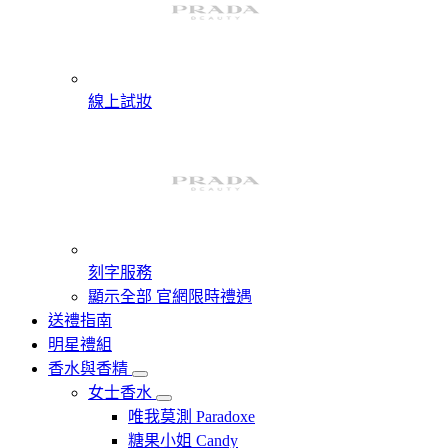
線上試妝
刻字服務
顯示全部 官網限時禮遇
送禮指南
明星禮組
香水與香精
女士香水
唯我莫測 Paradoxe
糖果小姐 Candy