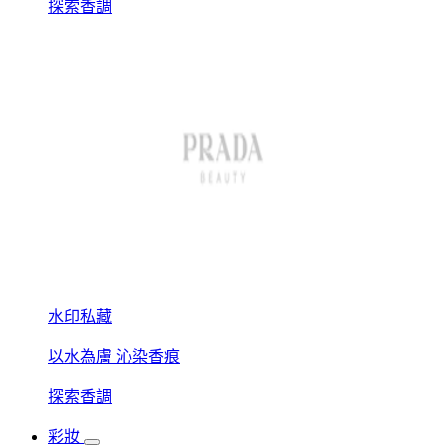
探索香調
水印私藏
以水為膚 沁染香痕
探索香調
彩妝