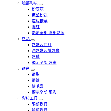
臉部彩妝
粉底液
氣墊粉餅
遮瑕精華
腮紅
顯示全部 臉部彩妝
唇彩
唇膏及口紅
潤唇膏及護唇膏
唇釉
顯示全部 唇彩
眼彩
眼影
眼線
睫毛膏
顯示全部 眼彩
彩妝工具
眼部刷具
臉部刷具