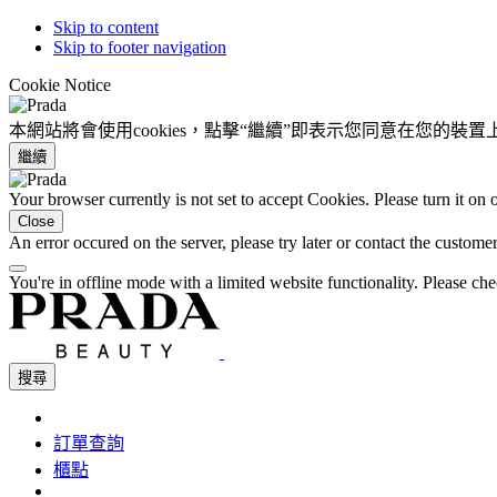
Skip to content
Skip to footer navigation
Cookie Notice
本網站將會使用cookies，點擊“繼續”即表示您同意在您的裝
繼續
Your browser currently is not set to accept Cookies. Please turn it on
Close
An error occured on the server, please try later or contact the custome
You're in offline mode with a limited website functionality. Please c
搜尋
訂單查詢
櫃點