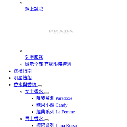
線上試妝
刻字服務
顯示全部 官網限時禮遇
送禮指南
明星禮組
香水與香精
女士香水
唯我莫測 Paradoxe
糖果小姐 Candy
經典系列 La Femme
男士香水
極限系列 Luna Rossa