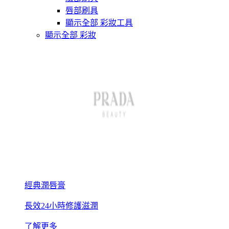
唇部刷具
顯示全部 彩妝工具
顯示全部 彩妝
經典潤唇膏
長效24小時修護滋潤
了解更多