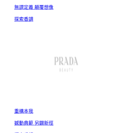
無謂定義 顛覆想像
探索香調
重構本我
撼動典範 另闢新徑