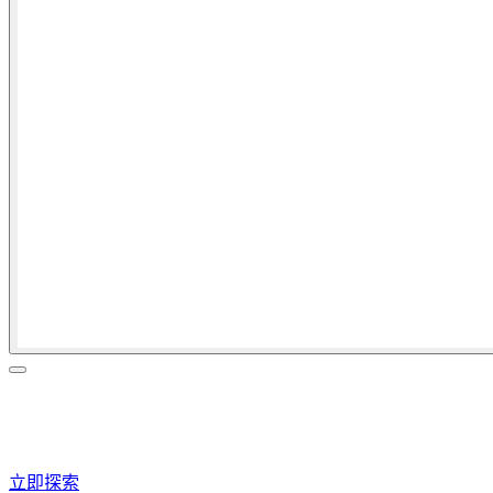
全新色選 原生稜光水唇膏
時髦緞色 重構水稜光
立即探索