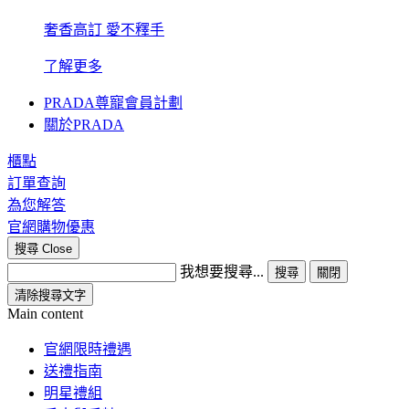
奢香高訂 愛不釋手
了解更多
PRADA尊寵會員計劃
關於PRADA
櫃點
訂單查詢
為您解答
官網購物優惠
搜尋
Close
我想要搜尋...
搜尋
關閉
清除搜尋文字
Main content
官網限時禮遇
送禮指南
明星禮組