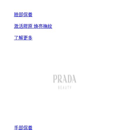
臉部保養
激活膠原 煥亮撫紋
了解更多
手部保養