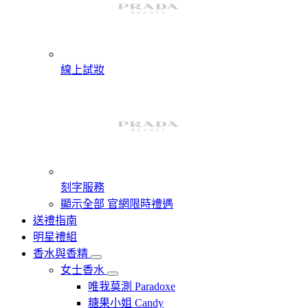
線上試妝
刻字服務
顯示全部 官網限時禮遇
送禮指南
明星禮組
香水與香精
女士香水
唯我莫測 Paradoxe
糖果小姐 Candy