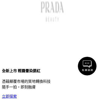
全新上市 輕霧暈染腮紅
憑藉顛覆市場的質地轉換科技
隨手一拍，即刻融膚
立即探索