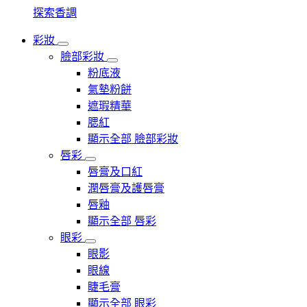
探索香調
彩妝
臉部彩妝
粉底液
氣墊粉餅
遮瑕精華
腮紅
顯示全部 臉部彩妝
唇彩
唇膏及口紅
潤唇膏及護唇膏
唇釉
顯示全部 唇彩
眼彩
眼影
眼線
睫毛膏
顯示全部 眼彩