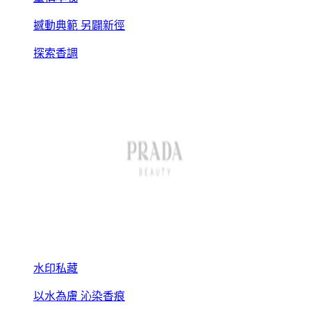
撼動典範 另闢新徑
探索香調
水印私藏
以水為膚 沁染香痕