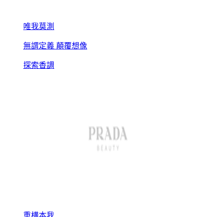
唯我莫測
無謂定義 顛覆想像
探索香調
重構本我