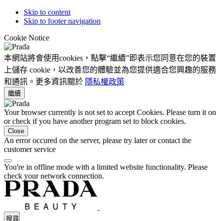
Skip to content
Skip to footer navigation
Cookie Notice
本網站將會使用cookies，點擊“繼續”即表示您同意在您的裝置
上儲存 cookie，以改善您的體驗並為您提供適合您興趣的服務
和通訊。更多資訊關於
隱私權政策
繼續
Your browser currently is not set to accept Cookies. Please turn it on
or check if you have another program set to block cookies.
Close
An error occured on the server, please try later or contact the
customer service
You're in offline mode with a limited website functionality. Please
check your network connection.
搜尋