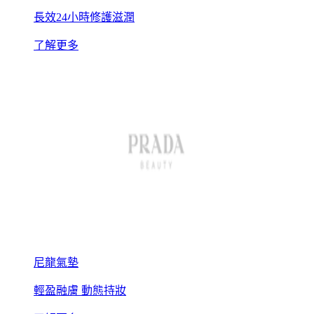
長效24小時修護滋潤
了解更多
尼龍氣墊
輕盈融膚 動態持妝