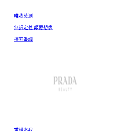
唯我莫測
無謂定義 顛覆想像
探索香調
重構本我