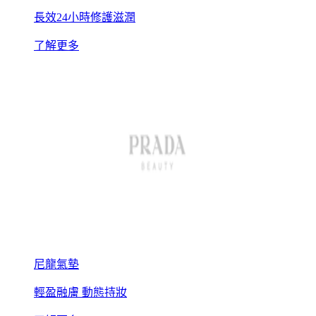
長效24小時修護滋潤
了解更多
尼龍氣墊
輕盈融膚 動態持妝