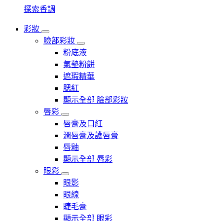
探索香調
彩妝
臉部彩妝
粉底液
氣墊粉餅
遮瑕精華
腮紅
顯示全部 臉部彩妝
唇彩
唇膏及口紅
潤唇膏及護唇膏
唇釉
顯示全部 唇彩
眼彩
眼影
眼線
睫毛膏
顯示全部 眼彩