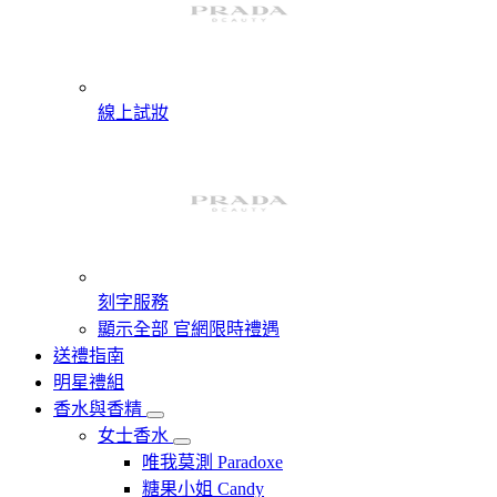
線上試妝
刻字服務
顯示全部 官網限時禮遇
送禮指南
明星禮組
香水與香精
女士香水
唯我莫測 Paradoxe
糖果小姐 Candy