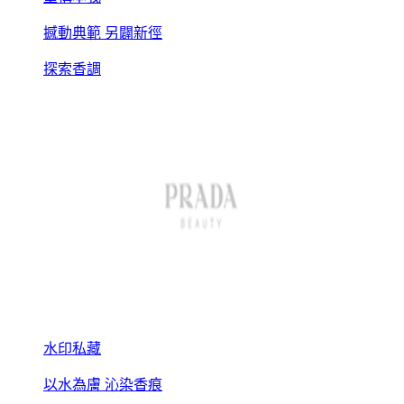
撼動典範 另闢新徑
探索香調
水印私藏
以水為膚 沁染香痕