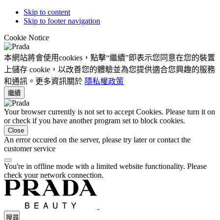
Skip to content
Skip to footer navigation
Cookie Notice
本網站將會使用cookies，點擊“繼續”即表示您同意在您的裝置
上儲存 cookie，以改善您的體驗並為您提供適合您興趣的服務
和通訊。更多資訊關於
隱私權政策
繼續
Your browser currently is not set to accept Cookies. Please turn it on
or check if you have another program set to block cookies.
Close
An error occured on the server, please try later or contact the
customer service
You're in offline mode with a limited website functionality. Please
check your network connection.
搜尋