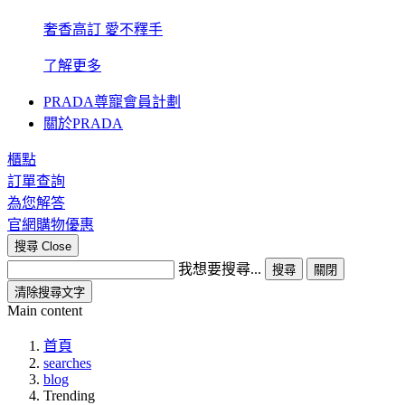
奢香高訂 愛不釋手
了解更多
PRADA尊寵會員計劃
關於PRADA
櫃點
訂單查詢
為您解答
官網購物優惠
搜尋
Close
我想要搜尋...
搜尋
關閉
清除搜尋文字
Main content
首頁
searches
blog
Trending