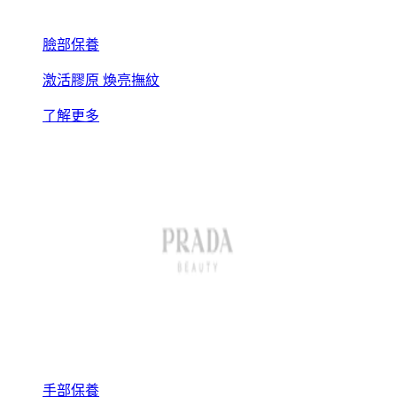
臉部保養
激活膠原 煥亮撫紋
了解更多
手部保養