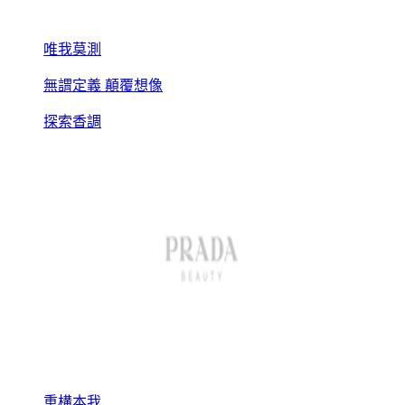
唯我莫測
無謂定義 顛覆想像
探索香調
重構本我