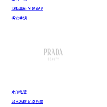
撼動典範 另闢新徑
探索香調
水印私藏
以水為膚 沁染香痕