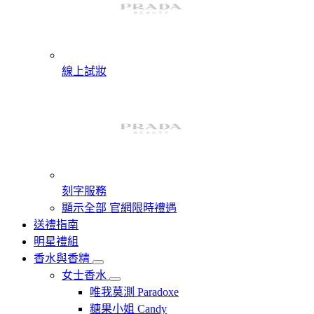
線上試妝
刻字服務
顯示全部 官網限時禮遇
送禮指南
明星禮組
香水與香精
女士香水
唯我莫測 Paradoxe
糖果小姐 Candy