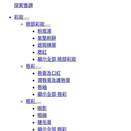
探索香調
彩妝
臉部彩妝
粉底液
氣墊粉餅
遮瑕精華
腮紅
顯示全部 臉部彩妝
唇彩
唇膏及口紅
潤唇膏及護唇膏
唇釉
顯示全部 唇彩
眼彩
眼影
眼線
睫毛膏
顯示全部 眼彩