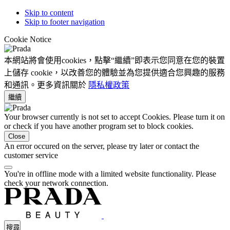
Skip to content
Skip to footer navigation
Cookie Notice
本網站將會使用cookies，點擊“繼續”即表示您同意在您的裝置
上儲存 cookie，以改善您的體驗並為您提供適合您興趣的服務
和通訊。更多資訊關於
隱私權政策
繼續
Your browser currently is not set to accept Cookies. Please turn it on
or check if you have another program set to block cookies.
Close
An error occured on the server, please try later or contact the
customer service
You're in offline mode with a limited website functionality. Please
check your network connection.
搜尋