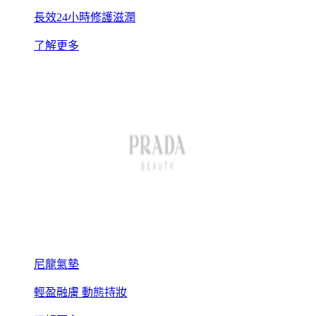
長效24小時修護滋潤
了解更多
尼龍氣墊
輕盈融膚 動態持妝