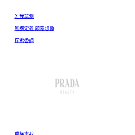
唯我莫測
無謂定義 顛覆想像
探索香調
重構本我