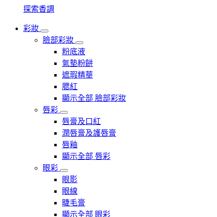
探索香調
彩妝
臉部彩妝
粉底液
氣墊粉餅
遮瑕精華
腮紅
顯示全部 臉部彩妝
唇彩
唇膏及口紅
潤唇膏及護唇膏
唇釉
顯示全部 唇彩
眼彩
眼影
眼線
睫毛膏
顯示全部 眼彩