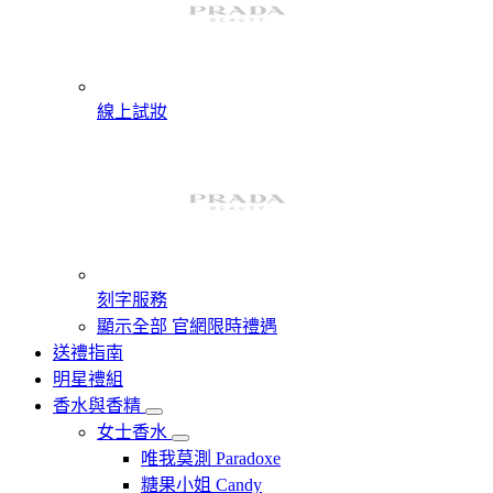
線上試妝
刻字服務
顯示全部 官網限時禮遇
送禮指南
明星禮組
香水與香精
女士香水
唯我莫測 Paradoxe
糖果小姐 Candy