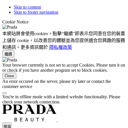
Skip to content
Skip to footer navigation
Cookie Notice
本網站將會使用cookies，點擊“繼續”即表示您同意在您的裝置
上儲存 cookie，以改善您的體驗並為您提供適合您興趣的服務
和通訊。更多資訊關於
隱私權政策
繼續
Your browser currently is not set to accept Cookies. Please turn it on
or check if you have another program set to block cookies.
Close
An error occured on the server, please try later or contact the
customer service
You're in offline mode with a limited website functionality. Please
check your network connection.
搜尋