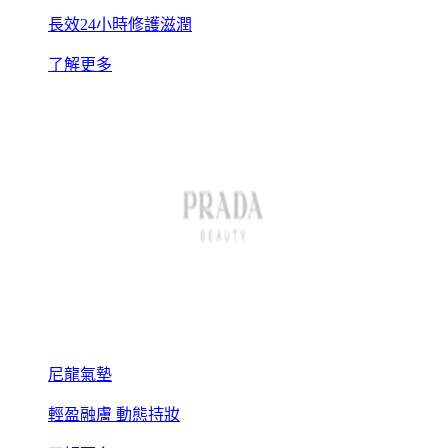
長效24小時修護滋潤
了解更多
尼龍氣墊
輕盈融膚 動態持妝