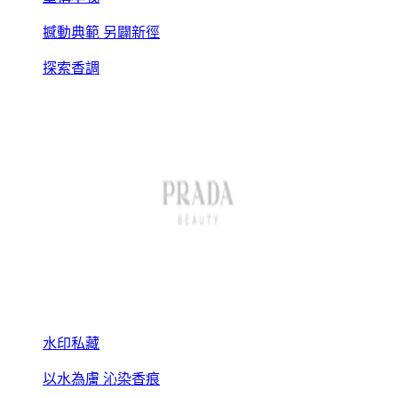
撼動典範 另闢新徑
探索香調
水印私藏
以水為膚 沁染香痕