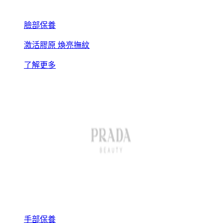
臉部保養
激活膠原 煥亮撫紋
了解更多
手部保養