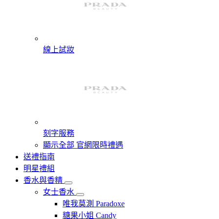
線上試妝
刻字服務
顯示全部 官網限時禮遇
送禮指南
明星禮組
香水與香精
女士香水
唯我莫測 Paradoxe
糖果小姐 Candy