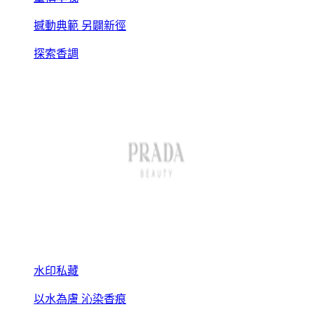
撼動典範 另闢新徑
探索香調
水印私藏
以水為膚 沁染香痕