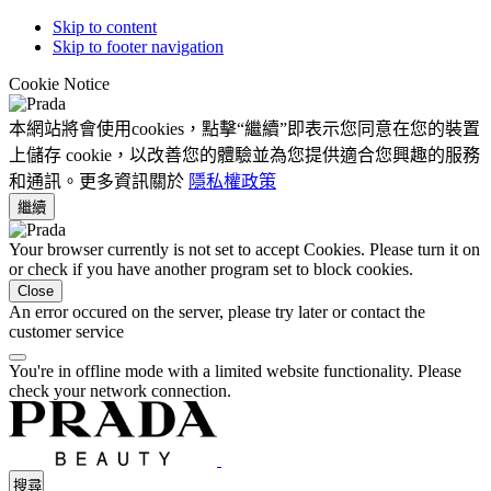
Skip to content
Skip to footer navigation
Cookie Notice
本網站將會使用cookies，點擊“繼續”即表示您同意在您的裝置
上儲存 cookie，以改善您的體驗並為您提供適合您興趣的服務
和通訊。更多資訊關於
隱私權政策
繼續
Your browser currently is not set to accept Cookies. Please turn it on
or check if you have another program set to block cookies.
Close
An error occured on the server, please try later or contact the
customer service
You're in offline mode with a limited website functionality. Please
check your network connection.
搜尋