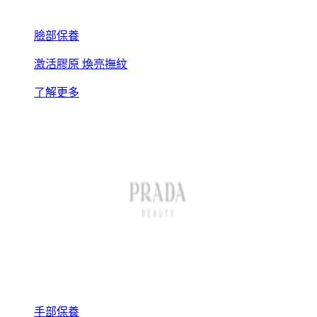
臉部保養
激活膠原 煥亮撫紋
了解更多
手部保養