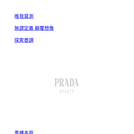
唯我莫測
無謂定義 顛覆想像
探索香調
重構本我