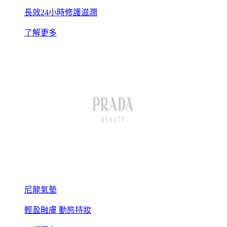
長效24小時修護滋潤
了解更多
尼龍氣墊
輕盈融膚 動態持妝