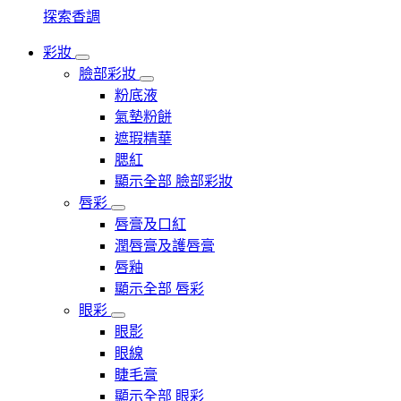
探索香調
彩妝
臉部彩妝
粉底液
氣墊粉餅
遮瑕精華
腮紅
顯示全部 臉部彩妝
唇彩
唇膏及口紅
潤唇膏及護唇膏
唇釉
顯示全部 唇彩
眼彩
眼影
眼線
睫毛膏
顯示全部 眼彩