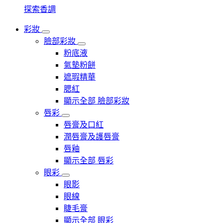
探索香調
彩妝
臉部彩妝
粉底液
氣墊粉餅
遮瑕精華
腮紅
顯示全部 臉部彩妝
唇彩
唇膏及口紅
潤唇膏及護唇膏
唇釉
顯示全部 唇彩
眼彩
眼影
眼線
睫毛膏
顯示全部 眼彩