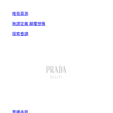
唯我莫測
無謂定義 顛覆想像
探索香調
重構本我