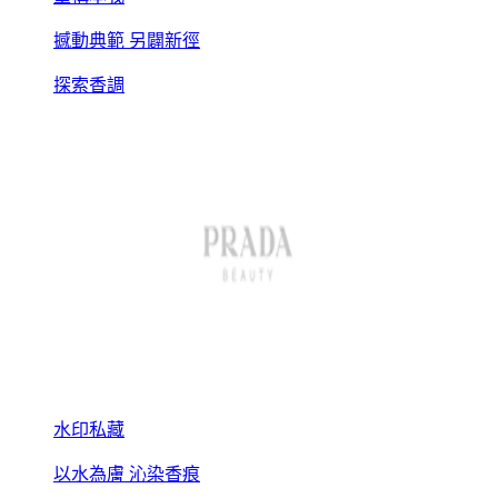
撼動典範 另闢新徑
探索香調
水印私藏
以水為膚 沁染香痕