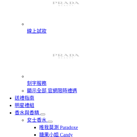
線上試妝
刻字服務
顯示全部 官網限時禮遇
送禮指南
明星禮組
香水與香精
女士香水
唯我莫測 Paradoxe
糖果小姐 Candy