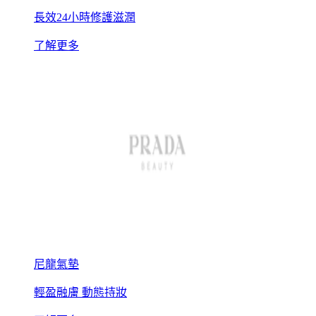
長效24小時修護滋潤
了解更多
尼龍氣墊
輕盈融膚 動態持妝