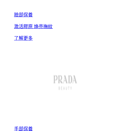
臉部保養
激活膠原 煥亮撫紋
了解更多
手部保養