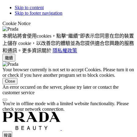
Skip to content
Skip to footer navigation
Cookie Notice
本網站將會使用cookies，點擊“繼續”即表示您同意在您的裝置
上儲存 cookie，以改善您的體驗並為您提供適合您興趣的服務
和通訊。更多資訊關於
隱私權政策
繼續
Your browser currently is not set to accept Cookies. Please turn it on
or check if you have another program set to block cookies.
Close
An error occured on the server, please try later or contact the
customer service
You're in offline mode with a limited website functionality. Please
check your network connection.
搜尋