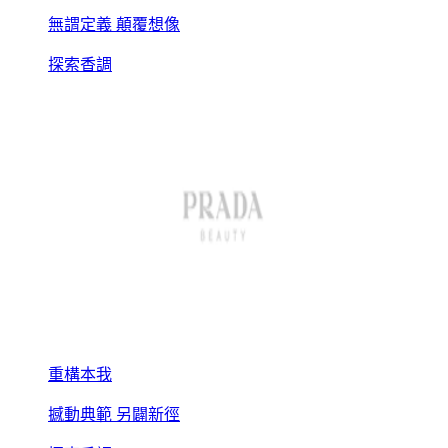
無謂定義 顛覆想像
探索香調
重構本我
撼動典範 另闢新徑