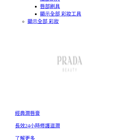
唇部刷具
顯示全部 彩妝工具
顯示全部 彩妝
經典潤唇膏
長效24小時修護滋潤
了解更多