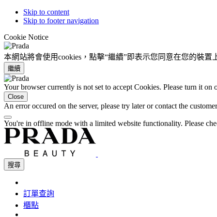
Skip to content
Skip to footer navigation
Cookie Notice
本網站將會使用cookies，點擊“繼續”即表示您同意在您的裝
繼續
Your browser currently is not set to accept Cookies. Please turn it on
Close
An error occured on the server, please try later or contact the custome
You're in offline mode with a limited website functionality. Please c
搜尋
訂單查詢
櫃點