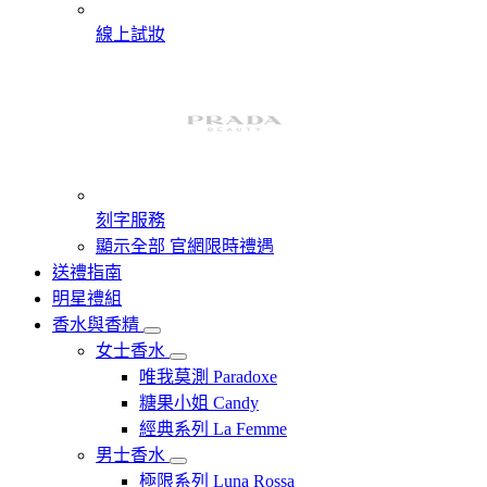
線上試妝
刻字服務
顯示全部 官網限時禮遇
送禮指南
明星禮組
香水與香精
女士香水
唯我莫測 Paradoxe
糖果小姐 Candy
經典系列 La Femme
男士香水
極限系列 Luna Rossa