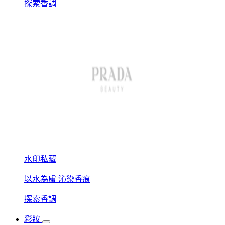
探索香調
水印私藏
以水為膚 沁染香痕
探索香調
彩妝