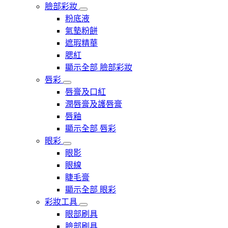
臉部彩妝
粉底液
氣墊粉餅
遮瑕精華
腮紅
顯示全部 臉部彩妝
唇彩
唇膏及口紅
潤唇膏及護唇膏
唇釉
顯示全部 唇彩
眼彩
眼影
眼線
睫毛膏
顯示全部 眼彩
彩妝工具
眼部刷具
臉部刷具