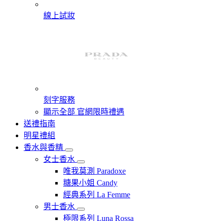
線上試妝
刻字服務
顯示全部 官網限時禮遇
送禮指南
明星禮組
香水與香精
女士香水
唯我莫測 Paradoxe
糖果小姐 Candy
經典系列 La Femme
男士香水
極限系列 Luna Rossa