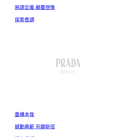
無謂定義 顛覆想像
探索香調
重構本我
撼動典範 另闢新徑