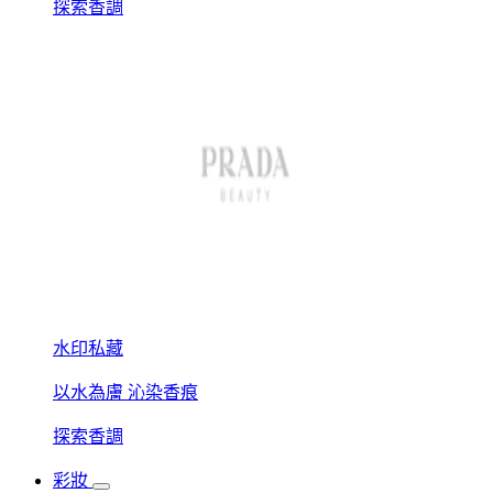
探索香調
水印私藏
以水為膚 沁染香痕
探索香調
彩妝