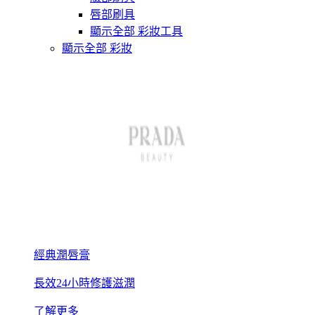
唇部刷具
顯示全部 彩妝工具
顯示全部 彩妝
經典潤唇膏
長效24小時修護滋潤
了解更多