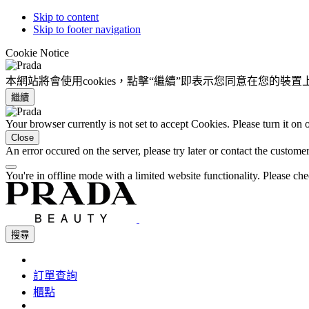
Skip to content
Skip to footer navigation
Cookie Notice
本網站將會使用cookies，點擊“繼續”即表示您同意在您的裝
繼續
Your browser currently is not set to accept Cookies. Please turn it on
Close
An error occured on the server, please try later or contact the custome
You're in offline mode with a limited website functionality. Please c
搜尋
訂單查詢
櫃點