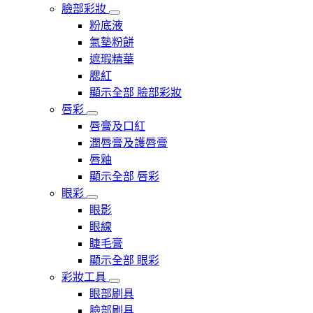
臉部彩妝
粉底液
氣墊粉餅
遮瑕精華
腮紅
顯示全部 臉部彩妝
唇彩
唇膏及口紅
潤唇膏及護唇膏
唇釉
顯示全部 唇彩
眼彩
眼影
眼線
睫毛膏
顯示全部 眼彩
彩妝工具
眼部刷具
臉部刷具