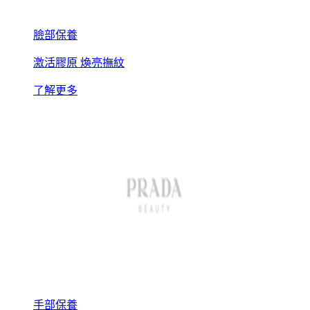
臉部保養
激活膠原 煥亮撫紋
了解更多
手部保養