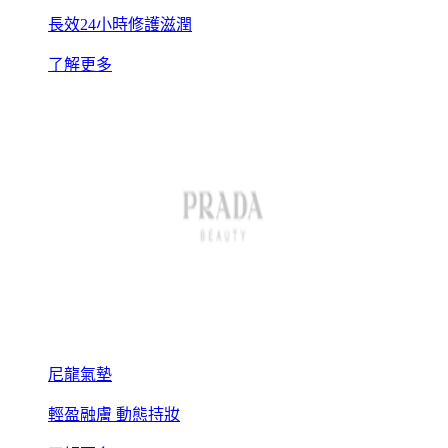
長效24小時修護滋潤
了解更多
尼龍氣墊
輕盈融膚 動態持妝