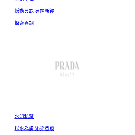
撼動典範 另闢新徑
探索香調
水印私藏
以水為膚 沁染香痕