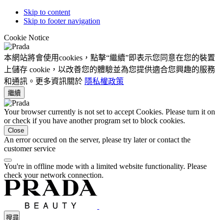
Skip to content
Skip to footer navigation
Cookie Notice
本網站將會使用cookies，點擊“繼續”即表示您同意在您的裝置
上儲存 cookie，以改善您的體驗並為您提供適合您興趣的服務
和通訊。更多資訊關於
隱私權政策
繼續
Your browser currently is not set to accept Cookies. Please turn it on
or check if you have another program set to block cookies.
Close
An error occured on the server, please try later or contact the
customer service
You're in offline mode with a limited website functionality. Please
check your network connection.
搜尋