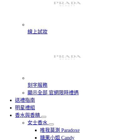
線上試妝
刻字服務
顯示全部 官網限時禮遇
送禮指南
明星禮組
香水與香精
女士香水
唯我莫測 Paradoxe
糖果小姐 Candy