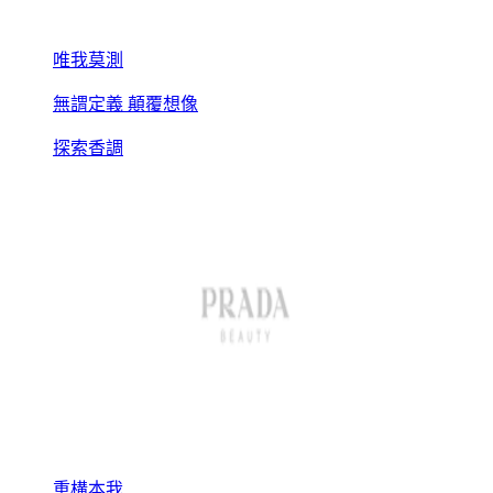
唯我莫測
無謂定義 顛覆想像
探索香調
重構本我