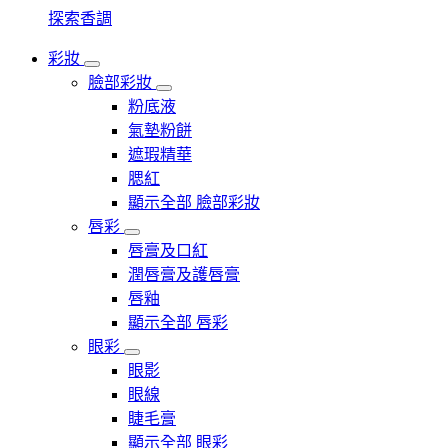
探索香調
彩妝
臉部彩妝
粉底液
氣墊粉餅
遮瑕精華
腮紅
顯示全部 臉部彩妝
唇彩
唇膏及口紅
潤唇膏及護唇膏
唇釉
顯示全部 唇彩
眼彩
眼影
眼線
睫毛膏
顯示全部 眼彩